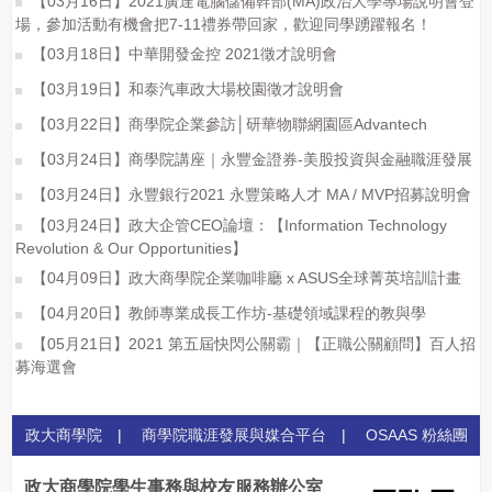
【03月16日】2021廣達電腦儲備幹部(MA)政治大學專場說明會登
場，參加活動有機會把7-11禮券帶回家，歡迎同學踴躍報名！
【03月18日】中華開發金控 2021徵才說明會
【03月19日】和泰汽車政大場校園徵才說明會
【03月22日】商學院企業參訪│研華物聯網園區Advantech
【03月24日】商學院講座｜永豐金證券-美股投資與金融職涯發展
【03月24日】永豐銀行2021 永豐策略人才 MA / MVP招募說明會
【03月24日】政大企管CEO論壇：【Information Technology
Revolution & Our Opportunities】
【04月09日】政大商學院企業咖啡廳 x ASUS全球菁英培訓計畫
【04月20日】教師專業成長工作坊-基礎領域課程的教與學
【05月21日】2021 第五屆快閃公關霸｜【正職公關顧問】百人招
募海選會
政大商學院
|
商學院職涯發展與媒合平台
|
OSAAS 粉絲團
政大商學院學生事務與校友服務辦公室