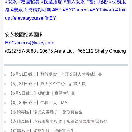
#安永
#校園招募
#投遞履歷
#加入安永
#審計服務
#稅務服
務
#安永與您精彩可期
#EY
#EYCareers
#EYTaiwan
#Join
us
#elevateyourselfinEY
安永校園招募團隊
EYCampus@tw.ey.com
(02)2757-8888 #20675 Anna Liu、#65112 Shelly Chuang
【5月31日截止】群益期貨｜全球金融人才養成計畫
【5月31日截止】政大公企中心｜計畫人員
【6月9日截止】妮維雅｜實習生計畫
【6月30日截止】中租亞太｜MA
【永續專區】環境友善種子｜暑期實習生
【永續專區】樹冠影響力投資｜永續顧問專案實習夥伴
【額滿為止】拓華生技｜行銷實習生