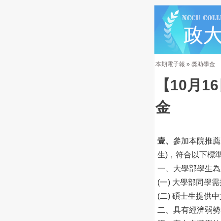
本期電子報
»
獎助學金
【10月
金
壹、
參加本院推薦
生)，符合以下標
一、大學部學生為系
(一) 大學部同
(二) 碩士生提供
二、具有經濟弱勢