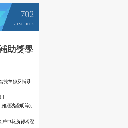
702
2024.10.04
畫補助獎學
不含雙主修及輔系
以上。
(如經濟證明等)。
全戶申報所得稅證