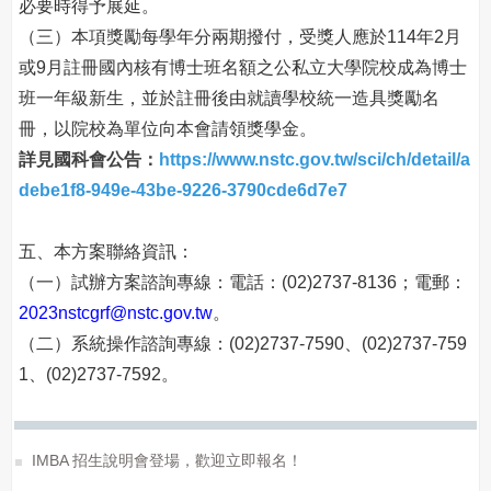
必要時得予展延。
（三）本項獎勵每學年分兩期撥付，受獎人應於114年2月
或9月註冊國內核有博士班名額之公私立大學院校成為博士
班一年級新生，並於註冊後由就讀學校統一造具獎勵名
冊，以院校為單位向本會請領獎學金。
詳見國科會公告：
https://www.nstc.gov.tw/sci/ch/detail/a
debe1f8-949e-43be-9226-3790cde6d7e7
五、本方案聯絡資訊：
（一）試辦方案諮詢專線：電話：(02)2737-8136；電郵：
2023nstcgrf@nstc.gov.tw
。
（二）系統操作諮詢專線：(02)2737-7590、(02)2737-759
1、(02)2737-7592。
IMBA 招生說明會登場，歡迎立即報名！