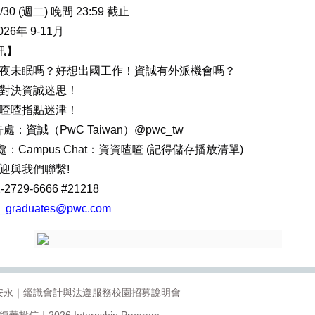
30 (週二) 晚間 23:59 截止
6年 9-11月
資訊】
夜未眠嗎？好想出國工作！資誠有外派機會嗎？
對決資誠迷思！
喳喳指點迷津！
預告處：資誠（PwC Taiwan）@pwc_tw
映處：Campus Chat：資資喳喳 (記得儲存播放清單)
迎與我們聯繫!
29-6666 #21218
w_graduates@pwc.com
】安永｜鑑識會計與法遵服務校園招募說明會