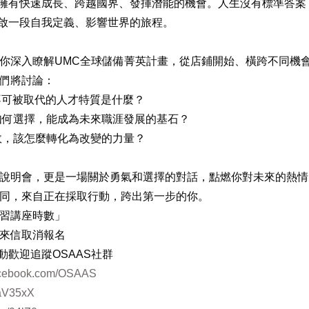
你將擁有快速成長、跨越國界、發揮潛能的機會。人生沒有標準答
O開啟一段自我定義、影響世界的旅程。
你深入瞭解UMC全球儲備菁英計畫，從店鋪開始、橫跨不同機
們將討論：
，不可被取代的人才特質是什麼？
如何選擇，能成為未來職涯發展的基石？
敗，該怎麼轉化為改變的力量？
說明會，更是一場關於勇氣和選擇的對話，點燃你對未來的熱情
同，來自正在採取行動，跨出第一步的你。
習講座時數」
來信取消報名
動歡迎追蹤OSAAS社群
facebook.com/OSAAS
c/aV35xX