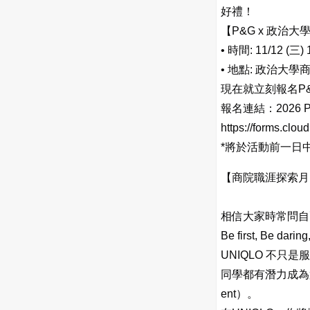
好禮！
【P&G x 政治
•
時間: 11/12 (三
•
地點: 政治大學
現在就立刻報名P
報名連結：2026
https://forms.clo
*將於活動前一日
【商院職涯探索月
相信大家時常問自
Be first, Be d
UNIQLO 不
同學都有潛力成為第一
ent）。