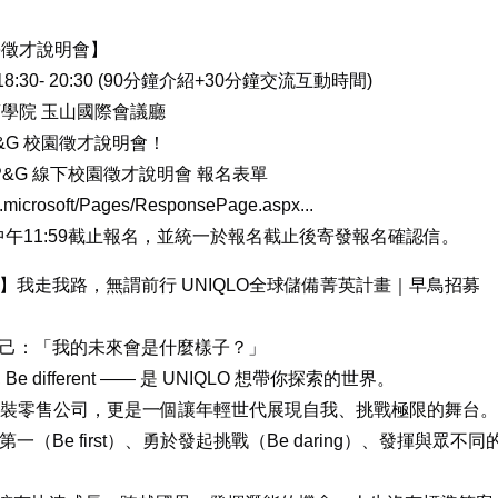
大學徵才說明會】
) 18:30- 20:30 (90分鐘介紹+30分鐘交流互動時間)
商學院 玉山國際會議廳
&G 校園徵才說明會！
 P&G 線下校園徵才說明會 報名表單
ud.microsoft/Pages/ResponsePage.aspx...
中午11:59截止報名，並統一於報名截止後寄發報名確認信。
】我走我路，無謂前行 UNIQLO全球儲備菁英計畫｜早鳥招募
己：「我的未來會是什麼樣子？」
aring, Be different —— 是 UNIQLO 想帶你探索的世界。
只是服裝零售公司，更是一個讓年輕世代展現自我、挑戰極限的舞台。
（Be first）、勇於發起挑戰（Be daring）、發揮與眾不同的影響