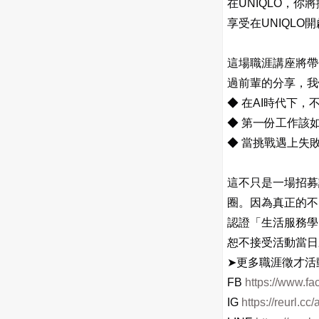
在UNIQLO，
享受在UNIQL
這場職涯講座將帶
過前輩的分享，我
◆ 在AI時代下
◆ 第一份工作該
◆ 當挑戰遇上失
這不只是一場招募
圈。因為真正的不
認證「生活服務學
恕不接受活動當日
➤
更多職涯徵才活
FB
https://www.
IG
https://reurl.c