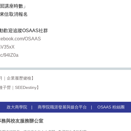
習講座時數」
來信取消報名
動歡迎追蹤OSAAS社群
facebook.com/OSAAS
c/aV35xX
.cc/94lZ0a
月｜企業履歷健檢】
子營｜SEEDestiny】
政大商學院
|
商學院職涯發展與媒合平台
|
OSAAS 粉絲團
事務與校友服務辦公室