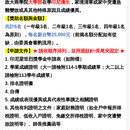
政大商學院
大學部
在學
印尼僑生
，家境清寒或家中突遭急
難變故或具其他特殊原因且成績優異。
【獎助名額與金額】
共計6名
（一年級3名、二年級1名、三年級1名、四年級1名
為原則），
每名新台幣25,000元
（前揭名額分配如有從
缺，由委員會審酌流用）。
【申請文件】
★ 請依順序排列，並用迴紋針/長尾夾固定 ★
1. 印尼梁世烈獎學金申請表（如附檔）
2. 學業成績證明（大一請檢附114-1學期成績單；大二以上
請檢附113學年成績單）
3. 排名證明書
4. 自傳
5. 成績或表現優異或具代表性事蹟之相關證明
6. 其他有利證明之文件：家庭財務證明（如全戶申報所得
稅證明、低收入戶證明、免繳交所得稅證明、家中突遭變
故說明等）、師長推薦函等