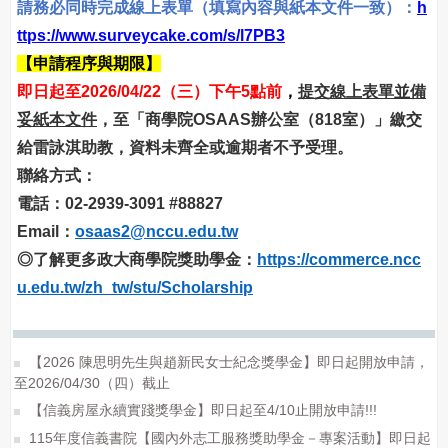
請務必同時完成線上表單（填寫內容與紙本文件一致）：
h
ttps://www.surveycake.com/s/l7PB3
【申請程序與期限】
即日起至2026/04/22（三）下午5點前
，
提交線上表單並備
妥紙本文件
，至「商學院OSAAS辦公室（818室）」繳交
給雷詠淇助教，資料未齊全或逾期者不予受理。
聯絡方式：
電話：02-2939-3091 #88827
Email：
osaas2@nccu.edu.tw
◎了解更多政大商學院獎助學金：
https://commerce.ncc
u.edu.tw/zh_tw/stu/Scholarship
【2026 陳思明先生與趙新民女士紀念獎學金】即日起開放申請，
至2026/04/30（四）截止
【信義房屋永續實踐獎學金】即日起至4/10止開放申請!!!
115年度信義書院【國內外志工服務獎助學金－專案活動】即日起