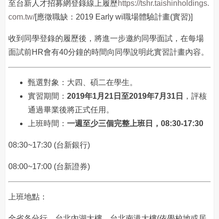
至台新人才招募網登錄線上履歷
https://tshr.taishinholdings.
com.tw/
[應徵職缺：2019 Early wi職場體驗計畫(實習)]
收到同學登錄的履歷後，將進一步邀約同學面試，在每場
面試前HR會有40分鐘的時間向同學說明此實習計畫內容。
甄選對象：大四、碩二在學生。
實習期間：
2019
年
1
月
21
日至
2019
年
7
月
31
日
，評核
通過畢業後將正式任用。
上班時間：
一週至少三個完整上班日，08:30-17:30
08:30~17:30 (台新銀行)
08:00~17:00 (台新證券)
上班地點：
全省各分行、台北內湖大樓、台北南港大樓(依學校地或居