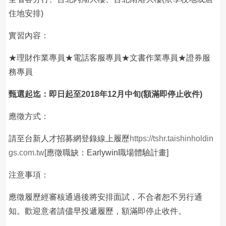
住地安排)
實習內容：
★理財作業專員★電話客服專員★文書作業專員★證券服
務專員
甄選起迄：即日起至2018年12月中旬(額滿即停止收件
)
應徵方式：
請至台新人才招募網登錄線上履歷
https://tshr.taishinholdin
gs.com.tw
[應徵職缺：Earlywin職場體驗計畫]
注意事項：
應徵履歷經審核通過後將安排面試，不合者恕不另行通
知。歡迎意者請儘早投遞履歷，額滿即停止收件。