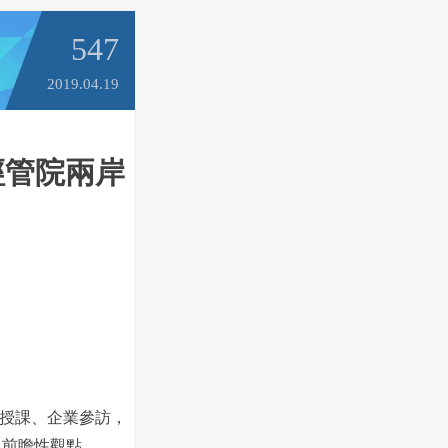
547
2019.04.19
經管院兩岸
授課、企業參訪，
及前瞻性觀點。