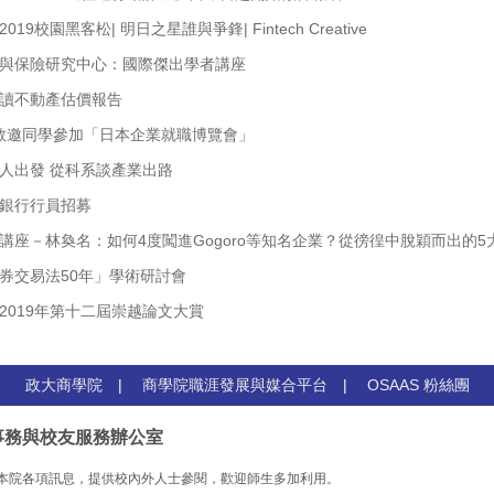
19校園黑客松| 明日之星誰與爭鋒| Fintech Creative‎
險與保險研究中心：國際傑出學者講座
何讀不動產估價報告
日】敬邀同學參加「日本企業就職博覽會」
鮮人出發 從科系談產業出路
邦銀行行員招募
題講座－林奐名：如何4度闖進Gogoro等知名企業？從徬徨中脫穎而出的5
證券交易法50年」學術研討會
】2019年第十二屆崇越論文大賞
政大商學院
|
商學院職涯發展與媒合平台
|
OSAAS 粉絲團
事務與校友服務辦公室
本院各項訊息，提供校內外人士參閱，歡迎師生多加利用。