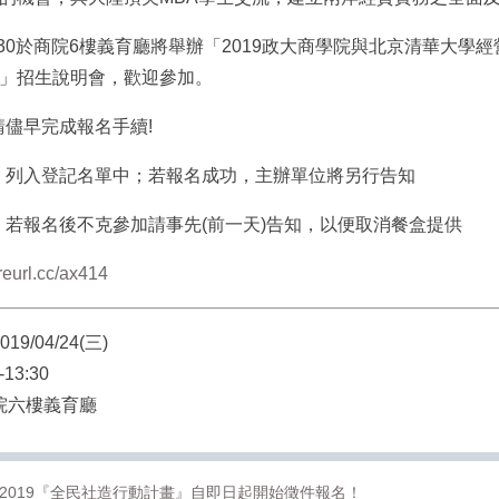
：30於商院6樓義育廳將舉辦「2019政大商學院與北京清華大學
」招生說明會，歡迎參加。
請儘早完成報名手續!
，列入登記名單中；若報名成功，主辦單位將另行告知
，若報名後不克參加請事先(前一天)告知，以便取消餐盒提供
/reurl.cc/ax414
9/04/24(三)
13:30
院六樓義育廳
】2019『全民社造行動計畫』自即日起開始徵件報名！