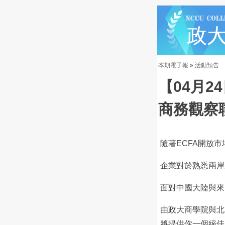
本期電子報
»
活動預告
【04月2
商務觀察
隨著ECFA開放
企業對於熟悉兩岸
面對中國大陸與來
由政大商學院與北
將提供你一個絕佳