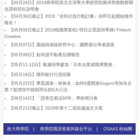
【04月24日】2019商學院與北京清華大學經管院兩岸商務觀察聯
合課程招生說明會
【04月30日截止】2019『全民社造行動計畫』自即日起開始徵件
報名！
【05月05日截止】2019校園黑客松| 明日之星誰與爭鋒| Fintech
Creative‎
【05月07日】風險與保險研究中心：國際傑出學者講座
【05月09日】如何讀不動產估價報告
【05月11-12日】敬邀同學參加「日本企業就職博覽會」
【05月19日】聯邦銀行行員招募
【05月22日】專題講座－林奐名：如何4度闖進Gogoro等知名企
業？從徬徨中脫穎而出的5大心法
【06月14日】「證券交易法50年」學術研討會
【06月21日截止】2019年第十二屆崇越論文大賞
政大商學院
|
商學院職涯發展與媒合平台
|
OSAAS 粉絲團