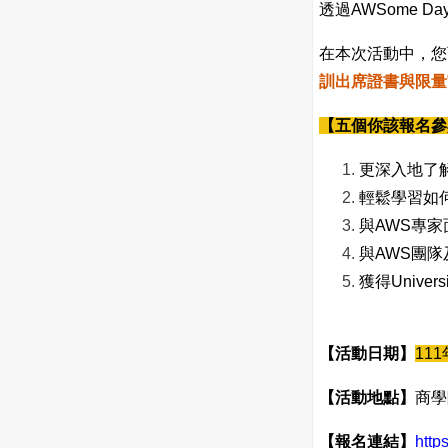
透過AWSome
在本次活動中，您
訓出席證書與限量
【五個你該報名參
更深入地了解
輕鬆學習如何
與AWS專
與AWS團
獲得Univer
【活動日期】
111
【活動地點】
商學
【報名連結】
https