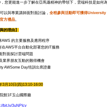
 Day，您更能進一步了解在亞馬遜精神的帶領下，雲端科技是如何
可以與專業講師面對面討論，
全程參與活動即可獲得University 
官方禮品
。
與的理由】
AWS 的主要服務及應用程序
在AWS平台自動化部署您的IT服務
家面對面探討雲端問題
隊及業界朋友互動的難得機會
sity AWSome Day培訓出席證書
年3月10日(四)13:10-16:00
院館1F玉山國際廳
://bit.ly/3uNPIcv