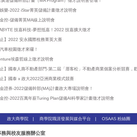
22廣達儲備幹部計畫（MA Program）徵才說明會登場！
樂-2022 iStar菁英儲備計畫徵才說明會
新金控-儲備菁英MA線上說明會
ABYTE 技嘉科技-夢想抵嘉！2022 技嘉擴大徵才
止】2022 安永國際稅務菁英大賽
泰汽車校園徵才來囉！
enture埃森哲線上徵才說明會
截止】國泰人壽不動產部門-第二屆「厝客松」不動產商業個案分析競賽，
止】國泰 x 政大2022亞洲商業模式競賽
金證券-2022儲備幹部(MA)計畫政大專場說明會！
控-2022百萬年薪Turing Plan儲備AI科學家計畫徵才說明會
政大商學院
|
商學院職涯發展與媒合平台
|
OSAAS 粉絲團
事務與校友服務辦公室