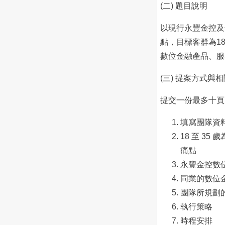
(二) 題目說明
以現行永豐金控及
點，目標客群為1
數位金融產品、服
(三) 提案方式與
提交一份最多十頁
填寫團隊資
18 至 3
痛點
永豐金控數
同業的數位
團隊所規劃
執行策略
時程安排