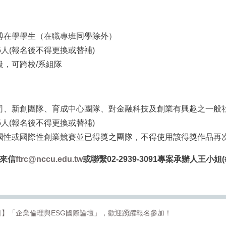
博在學學生（在職專班同學除外）
-5人(報名後不得更換或替補)
級，可跨校/系組隊
司、新創團隊、育成中心團隊、對金融科技及創業有興趣之一般
-5人(報名後不得更換或替補)
國性或國際性創業競賽並已得獎之團隊，不得使用該得獎作品再
來信
ftrc@nccu.edu.tw
或聯繫
02-2939-3091
專案承辦人王小姐(#6
12日】「企業倫理與ESG國際論壇」，歡迎踴躍報名參加！