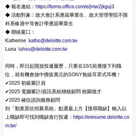
◆
報名連結：
https://forms.office.com/e/jmw2jkguj3
◆
活動對象：政大會計系應屆畢業生、政大管理學院不限
科系修過中等會計學應屆畢業生
◆
聯絡窗口：
Katherine
katho@deloitte.com.tw
Luna
luhsu@deloitte.com.tw
同時，即日起開放投遞履歷，只要在10/1前應徵下列職
位，就有機會抽中價值萬元的SONY無線耳罩式耳機！
✔
2025 初級審計員
✔
2025 電腦審計/資訊系統稽核顧問 校園徵才
✔
2025 確信諮詢服務顧問
到「勤業眾信招募系統」點選最上方【搜尋職缺】輸入以
上職缺即可找到職缺進行投遞：
https://eresume.deloitte.co
m.tw/