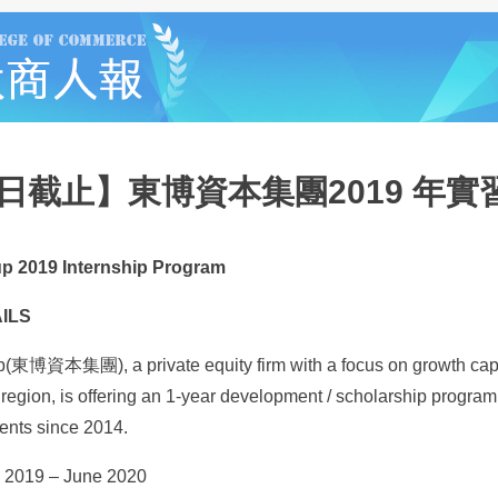
9日截止】東博資本集團2019 年
up 2019 Internship Program
ILS
(東博資本集團), a private equity firm with a focus on growth capi
region, is offering an 1‐year development / scholarship progra
ents since 2014.
y 2019 – June 2020