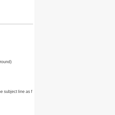
ground)
 subject line as f