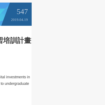
547
2019.04.19
實習培訓計畫
tal investments in
m to undergraduate