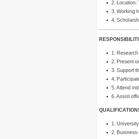
2. Location:
3. Working h
4. Scholars
RESPONSIBILIT
1. Research 
2. Present 
3. Support t
4. Participat
5. Attend in
6. Assist off
QUALIFICATION
1. University
2. Business‐