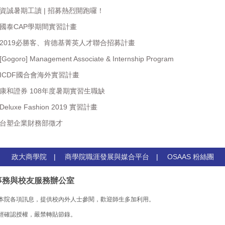
】資誠暑期工讀 | 招募熱烈開跑囉！
】國泰CAP學期間實習計畫
】2019必勝客、肯德基菁英人才聯合招募計畫
ro] Management Associate & Internship Program
】ICDF國合會海外實習計畫
】康和證券 108年度暑期實習生職缺
uxe Fashion 2019 實習計畫
】台塑企業財務部徵才
政大商學院
|
商學院職涯發展與媒合平台
|
OSAAS 粉絲團
事務與校友服務辦公室
本院各項訊息，提供校內外人士參閱，歡迎師生多加利用。
經確認授權，嚴禁轉貼節錄。