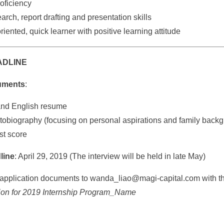
roficiency
arch, report drafting and presentation skills
riented, quick learner with positive learning attitude
ADLINE
uments
:
and English resume
tobiography (focusing on personal aspirations and family back
st score
line
: April 29, 2019 (The interview will be held in late May)
application documents to wanda_liao@magi‐capital.com with the
ion for 2019 Internship Program_Name