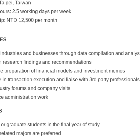
 Taipei, Taiwan
ours: 2.5 working days per week
hip: NTD 12,500 per month
IES
industries and businesses through data compilation and analys
on research findings and recommendations
he preparation of financial models and investment memos
e in transaction execution and liaise with 3rd party professionals
dustry forums and company visits
ice administration work
S
 or graduate students in the final year of study
related majors are preferred