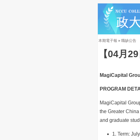
本期電子報
»
職缺公告
【04月2
MagiCapital Gro
PROGRAM DETA
MagiCapital Group
the Greater China 
and graduate stud
1. Term: Jul