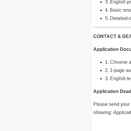
3. English p
4. Basic rese
5. Detailed‐o
CONTACT & DE
Application Doc
1. Chinese 
2. 1‐page au
3. English te
Application Dead
Please send your 
ollowing:
Applicat