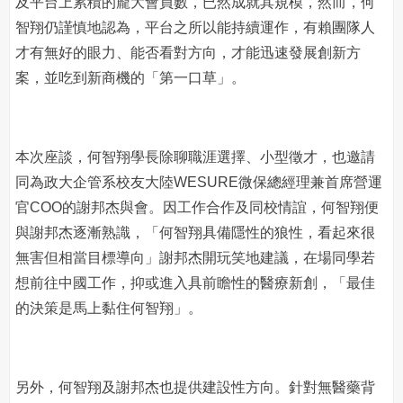
及平台上累積的龐大會員數，已然成就其規模，然而，何
智翔仍謹慎地認為，平台之所以能持續運作，有賴團隊人
才有無好的眼力、能否看對方向，才能迅速發展創新方
案，並吃到新商機的「第一口草」。
本次座談，何智翔學長除聊職涯選擇、小型徵才，也邀請
同為政大企管系校友大陸WESURE微保總經理兼首席營運
官COO的謝邦杰與會。因工作合作及同校情誼，何智翔便
與謝邦杰逐漸熟識，「何智翔具備隱性的狼性，看起來很
無害但相當目標導向」謝邦杰開玩笑地建議，在場同學若
想前往中國工作，抑或進入具前瞻性的醫療新創，「最佳
的決策是馬上黏住何智翔」。
另外，何智翔及謝邦杰也提供建設性方向。針對無醫藥背