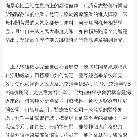
滿是狼性且站在風頭上的鎂信健康，可謂有志醫藥行業者
所躍躍欲試的企業，然而，礙於醫療產業的進入障礙，讓
無相關背景的人為之卻步，未料，何智翔同樣無相關學
歷，且出自中國人民大學歷史系，如何橫跨跑道？何智翔
指出，關鍵於在學時期與跳職時的行業篩選及獨到眼光。
「上大學後確定完全自己不愛歷史，便將時間拿來累積商
科活動經驗」目標導向如何智翔，豐厚經歷畢業後即見
效，使他如願進入政大及北京清華MBA，而於北京清華MB
A就讀期間，更慎選實習企業，「大陸好學校實習機會是湧
過來的」何智翔分析產業不可取代性，遂投入醫療管理顧
問公司。何智翔點明，醫療管顧公司一來能接觸醫學知
識，無形中能學習行話，構築與其他競爭者的壁壘；二來
職位多元，如銷售、行銷等部門，能發揮個人商務能力，
於是無論往醫療產業深造，抑或至一般企業就任，皆進退