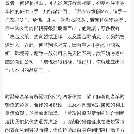
景者，何智超指出，可先從與該行業相關，卻較不注重專
業性的職位下手，如行銷部門；「我在深圳開MA，隨手一
抓都是MIT、哈佛、北大」謝邦杰認為，若無頂尖學經歷，
靠中國公司內部招募很難脫穎而出，他建議，可多搜尋
「惠台政策」的實習或正職，以及國台辦消息，以另類管
道進入。對此，何智翔也補充，因台灣人不熟悉中國規
矩、環境等，應徵一般公司具先天性不利，故不妨考慮中
國的新創公司，「展現出很積極、很好用，你就建立出與
他人不同的品牌了」。
對醫療產業有所關注的公行四張佑銓，欲了解新創產業對
醫療的影響、合作的可能性，以及不同國家對醫療的利用
及價值觀，於是前來聽講。「發現醫療與新創的結合創新
遠比我們想像的還要廣泛！」深刻於鎂信健康在法規緊縮
的表面見到背後商機，張佑銓指出自身遇到問題也應多方