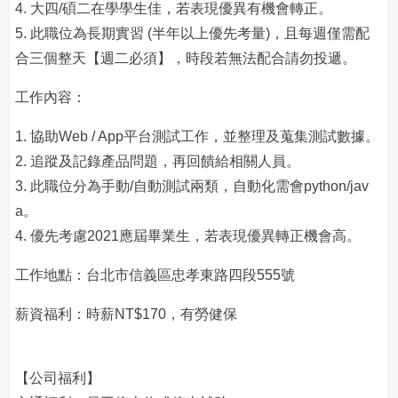
4. 大四/碩二在學學生佳，若表現優異有機會轉正。
5. 此職位為長期實習 (半年以上優先考量)，且每週僅需配
合三個整天【週二必須】，時段若無法配合請勿投遞。
工作內容：
1. 協助Web / App平台測試工作，並整理及蒐集測試數據。
2. 追蹤及記錄產品問題，再回饋給相關人員。
3. 此職位分為手動/自動測試兩類，自動化需會python/jav
a。
4. 優先考慮2021應屆畢業生，若表現優異轉正機會高。
工作地點：台北市信義區忠孝東路四段555號
薪資福利：時薪NT$170，有勞健保
【公司福利】