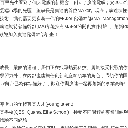
林百里先生看到了個人電腦的新機會，創立了廣達電腦；於2012
雲端市場的先驅，董事長是廣達的首位MAker。現在，廣達積極發展
我們需要更多新一代的MAker-儲備幹部(MA, Management As
達期待儲備幹部(MA)都能擁有MAker的開創實作精神、創新id
你，歡迎加入廣達儲備幹部計畫！
成長、嚴篩的過程，我們正在找尋熱愛科技、勇於接受挑戰的你
學習力外，在內部也能擔任創新創意領頭羊的角色；帶領你的團
dea!舞台已為你準備好了，歡迎你與廣達一起再創新的事業高峰!
力的年輕菁英人才(young talent)
校(QES, Quanta Elite School)，接受不同課程的專業訓
體驗不同經驗