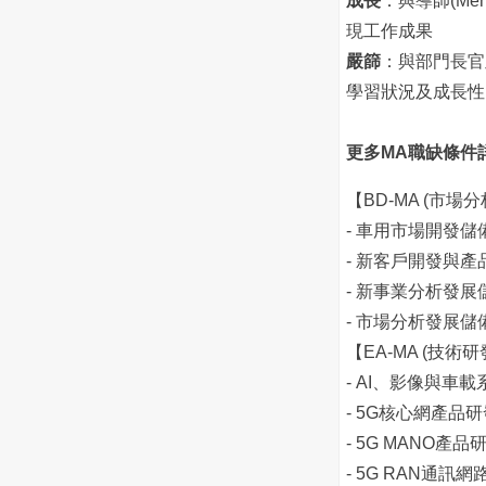
成長
：與導師(Me
現工作成果
嚴篩
：與部門長官
學習狀況及成長性
更多MA職缺條件
【BD-MA (市場分
- 車用市場開發儲
- 新客戶開發與
- 新事業分析發展
- 市場分析發展儲
【EA-MA (技術研
- AI、影像與車
- 5G核心網產品
- 5G MANO產
- 5G RAN通