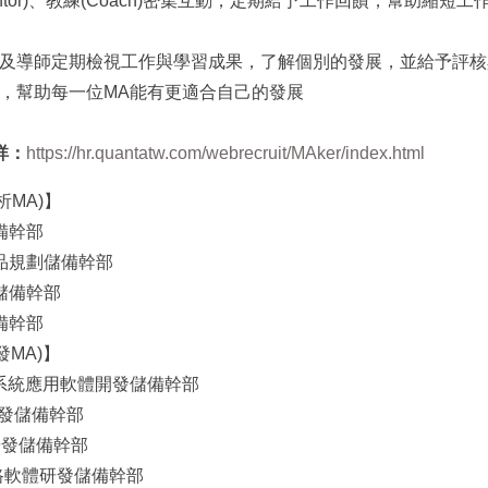
ntor)、教練(Coach)密集互動，定期給予工作回饋，幫助縮短
及導師定期檢視工作與學習成果，了解個別的發展，並給予評核
，幫助每一位MA能有更適合自己的發展
詳：
https://hr.quantatw.com/webrecruit/MAker/index.html
析MA)】
備幹部
產品規劃儲備幹部
儲備幹部
備幹部
發MA)】
載系統應用軟體開發儲備幹部
研發儲備幹部
品研發儲備幹部
訊網路軟體研發儲備幹部