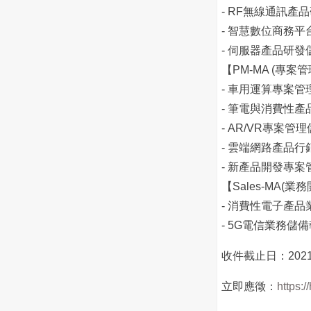
- RF無線通訊產
- 智慧數位商務
- 伺服器產品研發
【PM-MA (專案管
- 車用運算專案
- 筆電與消費性
- AR/VR專案管
- 雲端網路產品
- 新產品開發專
【Sales-MA(業
- 消費性電子產
- 5G電信業務儲
收件截止日：202
立即應徵：
https: