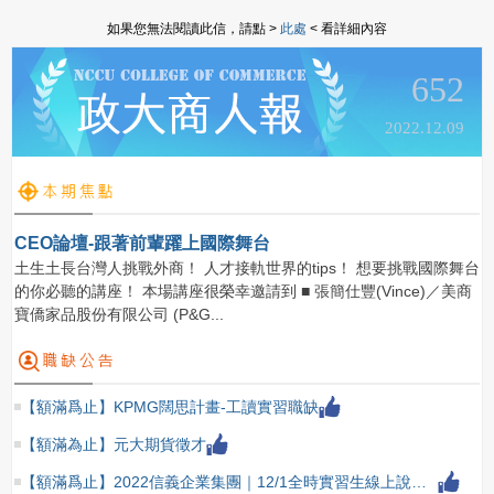
如果您無法閱讀此信，請點 >
此處
< 看詳細內容
652
2022.12.09
CEO論壇-跟著前輩躍上國際舞台
土生土長台灣人挑戰外商！ 人才接軌世界的tips！ 想要挑戰國際舞台
的你必聽的講座！ 本場講座很榮幸邀請到 ■ 張簡仕豐(Vince)／美商
寶僑家品股份有限公司 (P&G...
【額滿爲止】KPMG闊思計畫-工讀實習職缺
【額滿為止】元大期貨徵才
【額滿爲止】2022信義企業集團｜12/1全時實習生線上說明會