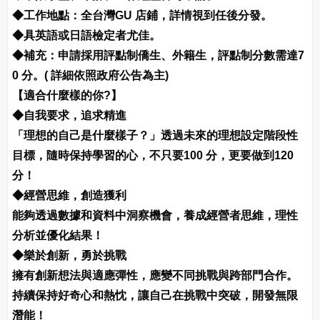
◆工作地點：全台灣GU 店鋪，詳情視到任後分發。
◆具英語或日語檢定者尤佳。
◆補充：申請採用評點制僑生、外籍生，評點制分數需達7
0 分。( 詳細依照政府公告為主)
【適合什麼樣的你?】
◆自我要求，追求精進
「理想的自己是什麼樣子？」透過未來的理想設定階段性
目標，隨時保持學習的心，不只要100 分，更要做到120
分！
◆經營思維，創造獲利
能夠透過數據和資料中洞察機會，養成經營者思維，理性
分析並優化結果！
◆樂於創新，勇於挑戰
擁有創新想法與適應彈性，應變不同挑戰與跨部門合作。
持續保持好奇心和熱忱，讓自己在挑戰中突破，開發無限
潛能！