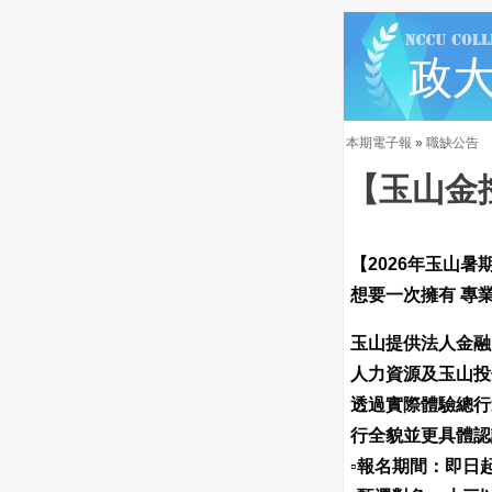
本期電子報
»
職缺公告
【玉山金
【2026年玉山暑期實
想要一次擁有 專業學
玉山提供法人金融
人力資源及玉山投
透過實際體驗總行
行全貌並更具體認
▫️報名期間：即日起至2