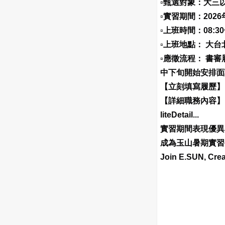
▫️甄選對象：大三以
▫️實習期間：202
▫️上班時間：08:30~
▫️上班地點： 大
▫️應徵流程： 
中下旬開始安排面
【立刻填寫履歷
【詳細職務內容】： 請參
liteDetail...
實習期間表現優異
成為玉山暑期實習
Join E.SUN, Crea