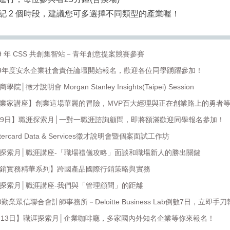
登記 2 個時段，建議您可多選擇不同類型的產業喔！
19 年 CSS 共創集智站－青年創意提案競賽參賽
019年度安永企業社會責任論壇開始報名，歡迎各位同學踴躍參加！
徵才說明會 Morgan Stanley Insights(Taipei) Session
創業家講座】創業這場華麗的冒險，MVP百大經理與正在創業路上的勇者
1月29日】職涯探索月│一對一職涯諮詢顧問，即將額滿歡迎同學報名參加！
ercard Data & Services徵才說明會暨個案面試工作坊
涯探索月│職涯講座-「職場禮儀攻略」面談和職場新人的勝出關鍵
行銷實務精華系列】跨國產品國際行銷策略與實務
涯探索月│職涯講座-我們與「管理顧問」的距離
0勤業眾信聯合會計師事務所－Deloitte Business Lab倒數7日，立即手
2月13日】職涯探索月│企業咖啡廳，多家國內外知名企業等你來報名！