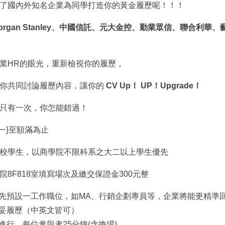
了國內外知名企業為同學打造你的黃金履歷呢！！！
organ Stanley、中國信託、元大金控、勤業眾信、聯合利華
業HR的眼光，重新檢視你的履歷，
與你共同討論履歷內容，讓你的
CV Up！ UP！Upgrade！
只有一次，你怎能錯過！
{一}至額滿為止
校學生，以商學院不限科系之大二以上學生優先
8F818室填寫場次及繳交保證金300元整
請先預設一工作職位，如MA、行銷企劃專員等，企業將能更精準
備妥履歷（中英文皆可）
進行，每位參與者25分鐘(含換場)