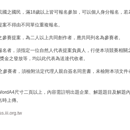
華民國之國民，滿18歲以上皆可報名參加，可以個人身分報名，
賽提案不得由不同單位重複報名。
賽之參賽提案，為二人以上共同創作者，應共同列名為參賽者。
式報名者，須指定一位自然人代表提案負責人，行使本項競賽相關
獎金之發放等，均以此代表為送達代收者。
歲者之參賽者，須檢附法定代理人親自簽名同意書，未檢附本項文
需WordA4尺寸二頁以上，內容需註明出題企業、解題題目及解題
報名時上傳。
ss.iii.org.tw