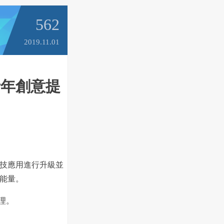
562
2019.11.01
－青年創意提
技應用進行升級並
能量。
受理。