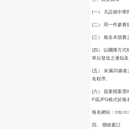
(一） 凡設籍中
(二） 同一件參
(三） 報名本競
(四） 以團隊方
單位發送之通知及
(五） 未滿20
名程序。
(六） 提案檔案
F或JPG格式於
報名網站：
http://c
四、 聯絡窗口