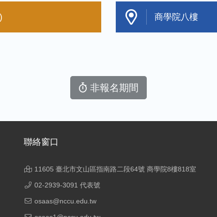
)
商學院八樓
非報名期間
聯絡窗口
11605 臺北市文山區指南路二段64號 商學院8樓818室
02-2939-3091 代表號
osaas@nccu.edu.tw