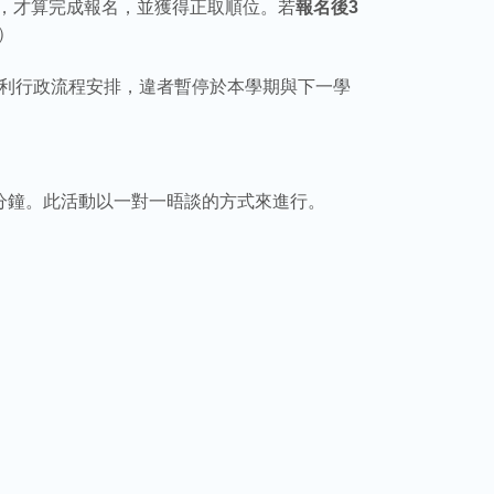
，才算完成報名，並獲得正取順位。若
報名後3
）
以利行政流程安排，違者暫停於本學期與下一學
分鐘。此活動以一對一晤談的方式來進行。