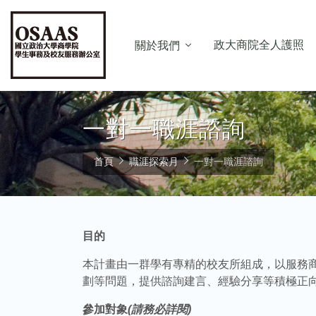
政大商院全人護照
關於我們
一對一職涯諮詢
首頁
職涯探索月
一對一職涯諮詢
目的
本計畫由一群學有專精的校友所組成，以服務
劃等問題，提供諮詢建言、經驗分享等積極正
參加對象
(請務必詳閱)