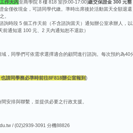
個工作天內
至商學院 8 樓 818 室(9:00-17:00)
繳交保證金 300 元整
證金僅收現金，可請同學代繳。準時出席後於活動當天全額退還
之。
諮詢時段 5 個工作天前（不含諮詢當天）通知辦公室承辦人，
前通知退 100 元、2 天內通知恕不退款）
領域，同學們可依需求選擇適合的顧問進行諮詢。每次預約為40
也請同學務必準時前往8F818辦公室報到
)
時間安排與聯繫，並提供必要之行政支援。
w / (02)2939-3091 分機88826