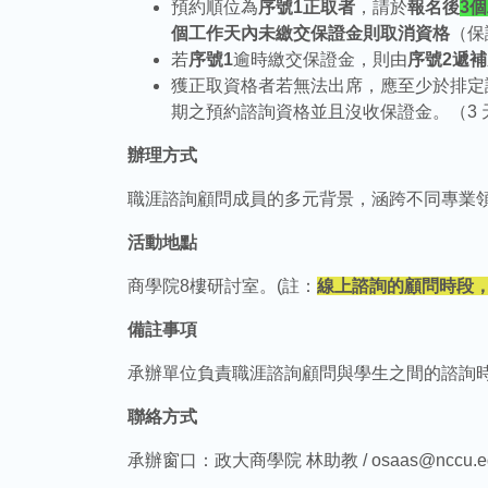
預約順位為
序號1正取者
，請於
報名後
3
個工作天內未繳交保證金則取消資格
（保
若
序號1
逾時繳交保證金，則由
序號2遞補
獲正取資格者若無法出席，應至少於排定
期之預約諮詢資格並且沒收保證金。（3 天
辦理方式
職涯諮詢顧問成員的多元背景，涵跨不同專業
活動地點
商學院8樓研討室。(註：
線上諮詢的顧問時段，
備註事項
承辦單位負責職涯諮詢顧問與學生之間的諮詢
聯絡方式
承辦窗口：政大商學院 林助教 / osaas@nccu.edu.t