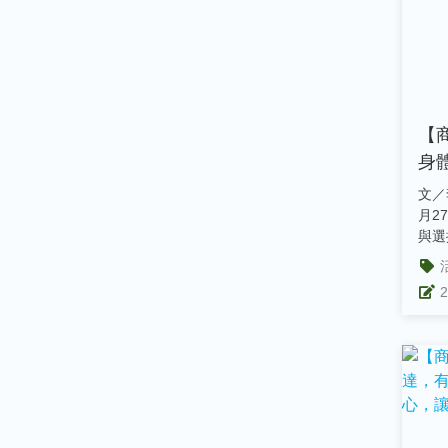
【
身
文／
月2
與選
營養
療師.
2