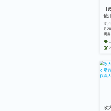
【
使
公
文／李翊瑄 
月2
明書
導航.
2
政