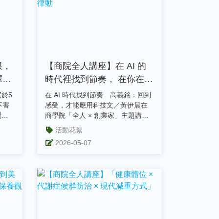
限，
【商院全人講座】在 AI 的
擇與
時代裡找到節奏， 在你在意
的人
的事情裡自在律動
於5
在 AI 時代找到節奏 高義銘：回到
不害
感受，才能應用科技文／黃伊晨在
屬於
商學院「全人 × 創業家」主題講座
5級
中，Gogolook 數據與...
活動花絮
2026-05-07