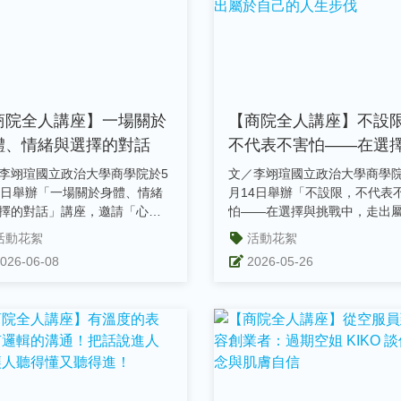
商院全人講座】一場關於
【商院全人講座】不設
體、情緒與選擇的對話
不代表不害怕——在選
挑戰中，走出屬於自己
李翊瑄國立政治大學商學院於5
文／李翊瑄國立政治大學商學院
生步伐
7日舉辦「一場關於身體、情緒
月14日舉辦「不設限，不代表
擇的對話」講座，邀請「心沛
怕——在選擇與挑戰中，走出
」創辦人、同時具備與催眠治
自己的人生步伐」講座，邀請9
活動花絮
活動花絮
..
校...
026-06-08
2026-05-26