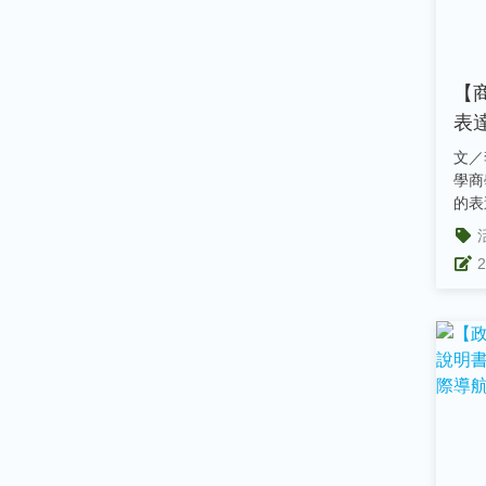
【
表
說
文／李
得
學商
的表
2