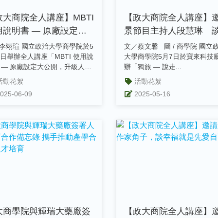
政大商院全人講座】MBTI
【政大商院全人講座】
用說明書 — 原廠設定大
景節目主持人段慧琳 
開，升級人際導航術
旅 — 說走就走，開啟你
國立政治大學商學院於5
文／蔡文馨 圖 / 商學院 國立政治
自由人生
8日舉辦全人講座「MBTI 使用說
大學商學院5月7日於寶來科技
 — 原廠設定大公開，升級人際
辦「獨旅 — 說走...
..
活動花絮
活動花絮
025-06-09
2025-05-16
大商學院與輝瑞大藥廠簽
【政大商院全人講座】