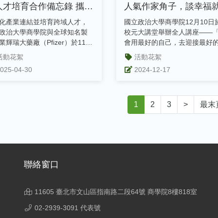
人才培育合作備忘錄 攜手
人氣作家角子，談幸福
動產學合作與人才培育
先愛自己
化產業連結並培育跨域人才，
國立政治大學商學院12月10日
政治大學商學院與全球知名製
校元大講堂舉辦全人講座——
業輝瑞大藥廠（Pfizer）於114
會用最好的自己，去迎接最好
月30日簽署人才培育合作...
福」，邀請...
活動花絮
活動花絮
025-04-30
2024-12-17
1
2
3
>
最末
聯絡窗口
11605 臺北市文山區指南路二段64號 商學院8樓818室
02-2939-3091 代表號