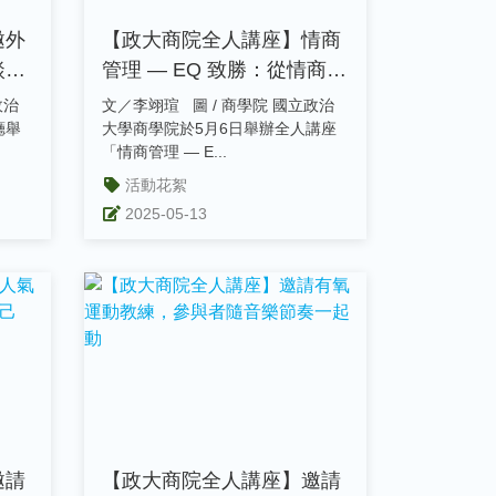
邀外
【政大商院全人講座】情商
談獨
管理 — EQ 致勝：從情商管
的
理到高效行動，學習高情商
文／李翊瑄 圖 / 商學院 國立政治
管理能力
廳舉
大學商學院於5月6日舉辦全人講座
「情商管理 — E...
活動花絮
2025-05-13
邀請
【政大商院全人講座】邀請