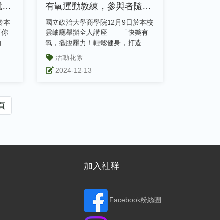
就是
有氧運動教練，參與者隨音
樂節奏一起動
於本
國立政治大學商學院12月9日於本校
「你
雲岫廳舉辦全人講座——「快樂有
的幸
氧，擺脫壓力！輕鬆健身，打造完
美曲線」，...
活動花絮
2024-12-13
頁
加入社群
Facebook粉絲團