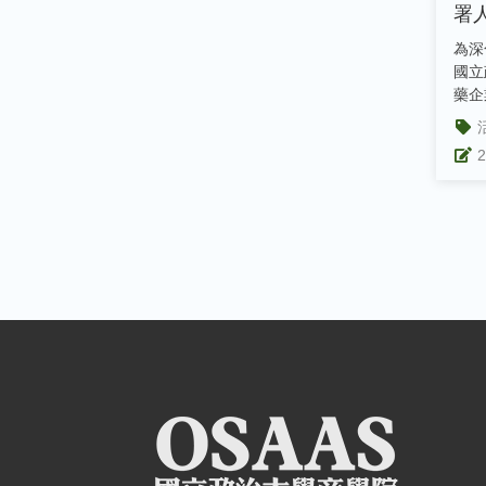
署
推
為深
國立
藥企
年4
2