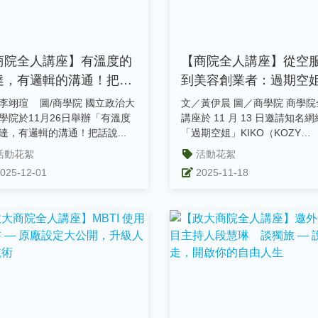
商院全人講座】有溫度的
【商院全人講座】從空
達，有邏輯的溝通！把話
到美容創業者：過期空
進人心，讓人聽得懂又聽
KIKO 談保養觀念與肌
翊瑄 圖/商學院 國立政治大
文／黃伊晨 圖／商學院 商學院
進！
信
學院於11月26日舉辦「有溫度
講座於 11 月 13 日邀請知名網
達，有邏輯的溝通！把話說...
「過期空姐」KIKO（KOZY
SALON、KOOII...
活動花絮
活動花絮
025-12-01
2025-11-18