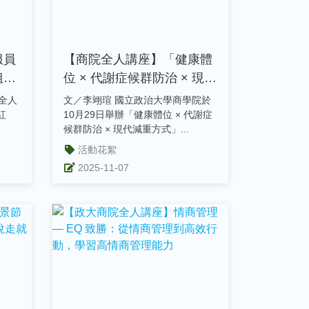
服員
【商院全人講座】「健康體
姐
位 × 代謝症候群防治 × 現代
膚自
減重方式」
全人
文／李翊瑄 國立政治大學商學院於
紅
10月29日舉辦「健康體位 × 代謝症
候群防治 × 現代減重方式」...
活動花絮
2025-11-07