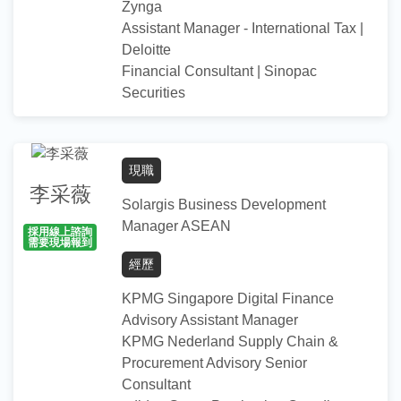
Zynga
Assistant Manager - International Tax |
Purdue University, MBA
Deloitte
National Chengchi University, BA
Financial Consultant | Sinopac
Securities
指導項目／專長
協助學生釐清職涯相關之興趣與目標
現職
履歷表寫作指導與修改
李采薇
Solargis Business Development
英語面試、英文履歷諮詢
Manager ASEAN
協助學生了解產業發展與職場文化
採用線上諮詢
需要現場報到
海外就業指導
經歷
學歷
KPMG Singapore Digital Finance
Advisory Assistant Manager
Cornell Johnson Graduate School of
KPMG Nederland Supply Chain &
Management, MBA
Procurement Advisory Senior
National Chengchi University,
Consultant
International Business, BBA