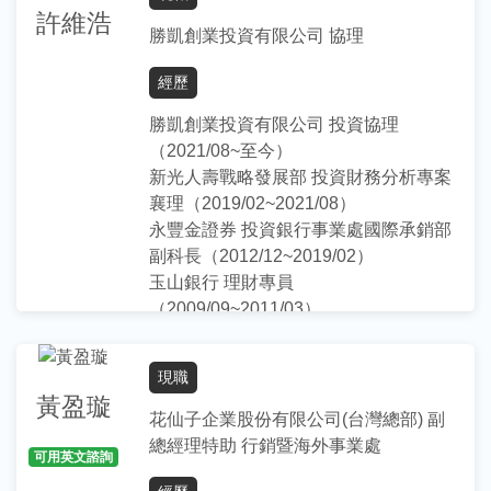
廣告及MV導演
許維浩
勝凱創業投資有限公司 協理
指導項目／專長
經歷
協助學生釐清職涯相關之興趣與目標
履歷表寫作指導與修改
勝凱創業投資有限公司 投資協理
協助學生了解產業發展與職場文化
（2021/08~至今）
面試技巧指導與模擬演練
新光人壽戰略發展部 投資財務分析專案
襄理（2019/02~2021/08）
學歷
永豐金證券 投資銀行事業處國際承銷部
副科長（2012/12~2019/02）
台灣藝術大學 電影在職研究所
玉山銀行 理財專員
政治大學 企業管理研究所
（2009/09~2011/03）
比利時布魯塞爾自由大學交換
CFA Level 2
中正大學 傳播學系，輔修經濟學系
現職
指導項目／專長
黃盈璇
花仙子企業股份有限公司(台灣總部) 副
協助學生釐清職涯相關之興趣與目標
總經理特助 行銷暨海外事業處
面試技巧指導與模擬演練
可用英文諮詢