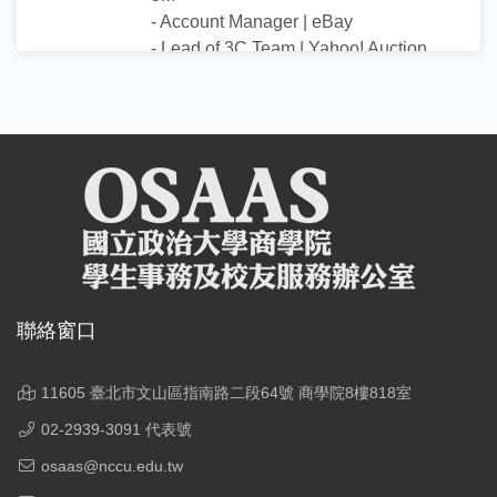
- Account Manager | eBay
- Lead of 3C Team | Yahoo! Auction
指導項目／專長
協助學生釐清職涯相關之興趣與目標
履歷表寫作指導與修改
英語面試、英文履歷諮詢
協助學生了解產業發展與職場文化
學歷
MBA, Ross School of Business,
聯絡窗口
University of Michigan 密西根大學羅斯
商學院管理碩士
BBA, National Chengchi University 政
11605 臺北市文山區指南路二段64號 商學院8樓818室
治大學企管系學士
02-2939-3091 代表號
osaas@nccu.edu.tw