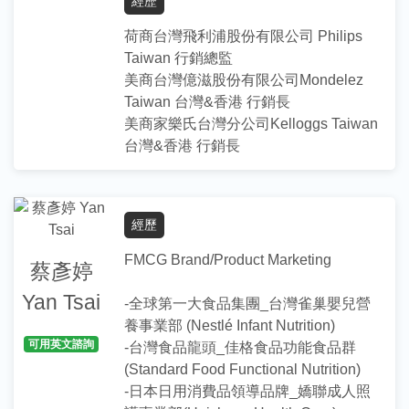
經歷
學歷
荷商台灣飛利浦股份有限公司 Philips
University of Texas at Dallas, master in
Taiwan 行銷總監
Finance
美商台灣億滋股份有限公司Mondelez
政治大學 財務管理學系 學士
Taiwan 台灣&香港 行銷長
美商家樂氏台灣分公司Kelloggs Taiwan
台灣&香港 行銷長
指導項目／專長
協助學生釐清職涯相關之興趣與目標
經歷
履歷表寫作指導與修改
FMCG Brand/Product Marketing
英語面試、英文履歷諮詢
蔡彥婷
協助學生了解產業發展與職場文化
Yan Tsai
-全球第一大食品集團_台灣雀巢嬰兒營
面試技巧指導與模擬演練
養事業部 (Nestlé Infant Nutrition)
興趣專長與職涯發展探究/開發自我潛力
可用英文諮詢
-台灣食品龍頭_佳格食品功能食品群
與興趣/培養接受挫折的勇氣/人生其他非
(Standard Food Functional Nutrition)
關學業與職涯之問題探討
-日本日用消費品領導品牌_嬌聯成人照