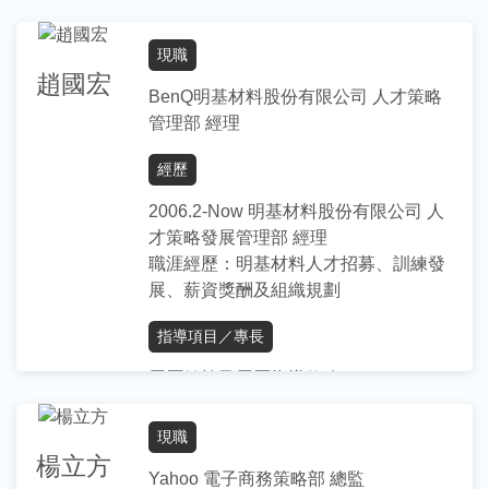
學歷
現職
台大醫學院微生物學研究所博士
趙國宏
政大商學院科技管理研究所碩士
BenQ明基材料股份有限公司 人才策略
台大農學院農業化學系學士
管理部 經理
經歷
2006.2-Now 明基材料股份有限公司 人
才策略發展管理部 經理
職涯經歷：明基材料人才招募、訓練發
展、薪資獎酬及組織規劃
指導項目／專長
履歷健檢及履歷指導修改
職涯發展建議及諮詢
面試技巧及面試模擬
現職
職場文化交流與探討
楊立方
Yahoo 電子商務策略部 總監