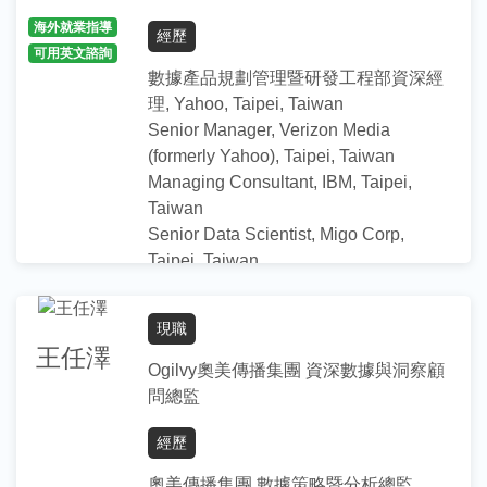
學歷
海外就業指導
經歷
可用英文諮詢
政治大學 企業管理學系 學士
數據產品規劃管理暨研發工程部資深經
理, Yahoo, Taipei, Taiwan
Senior Manager, Verizon Media
(formerly Yahoo), Taipei, Taiwan
Managing Consultant, IBM, Taipei,
Taiwan
Senior Data Scientist, Migo Corp,
Taipei, Taiwan
Insights Manager, Yahoo!, Taipei,
Taiwan
現職
Manager/Statistician, inVentiv Clinical
王任澤
Solutions, MD, USA/Taipei, Taiwan
Ogilvy奧美傳播集團 資深數據與洞察顧
Data Mining Analyst, OgilvyOne
問總監
Worldwide, Taipei, Taiwan
經歷
指導項目／專長
奧美傳播集團 數據策略暨分析總監