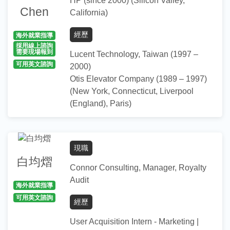
HP (since 2000) (Silicon Valley,
Chen
California)
經歷
海外就業指導
採用線上諮詢
需要現場報到
Lucent Technology, Taiwan (1997 –
可用英文諮詢
2000)
Otis Elevator Company (1989 – 1997)
(New York, Connecticut, Liverpool
(England), Paris)
指導項目／專長
協助學生釐清職涯相關之興趣與目標
現職
履歷表寫作指導與修改
白均熠
Connor Consulting, Manager, Royalty
英語面試、英文履歷諮詢
Audit
協助學生了解產業發展與職場文化
海外就業指導
面試技巧指導與模擬演練
可用英文諮詢
經歷
指導大四以上同學
User Acquisition Intern - Marketing |
學歷