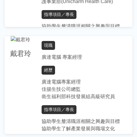
學歷
護事業部(Unicharm Health Care)
政大企業管理研究所
指導項目／專長
政大經濟系(雙輔系: 日文, 財政)
協助學生釐清職涯相關之興趣與目標
履歷表寫作指導與修改
協助學生了解產業發展與職場文化
現職
面試技巧指導與模擬演練
戴君玲
廣達電腦 專案經理
學歷
經歷
政大MBA
廣達電腦專案經理
佳揚生技公司總監
衛生福利部科技發展組高級研究員
指導項目／專長
協助學生釐清職涯相關之興趣與目標
協助學生了解產業發展與職場文化