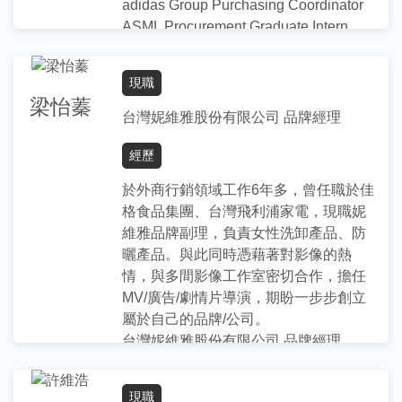
adidas Group Purchasing Coordinator
ASML Procurement Graduate Intern
指導項目／專長
現職
協助學生釐清職涯相關之興趣與目標
梁怡蓁
台灣妮維雅股份有限公司 品牌經理
面試技巧指導與模擬演練
海外就業指導
經歷
學歷
於外商行銷領域工作6年多，曾任職於佳
格食品集團、台灣飛利浦家電，現職妮
Rotterdam School of Management
維雅品牌副理，負責女性洗卸產品、防
MSc Supply Chain Management
曬產品。與此同時憑藉著對影像的熱
政治大學 國際經營與貿易學系 學士
情，與多間影像工作室密切合作，擔任
MV/廣告/劇情片導演，期盼一步步創立
屬於自己的品牌/公司。
台灣妮維雅股份有限公司 品牌經理
台灣飛利浦股份有限公司 品牌副理
佳格食品集團 產品副理
現職