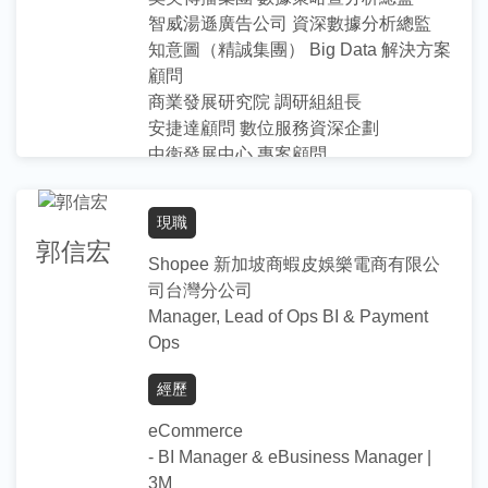
協助學生釐清職涯相關之興趣與目標
智威湯遜廣告公司 資深數據分析總監
履歷表寫作指導與修改
知意圖（精誠集團） Big Data 解決方案
英語面試、英文履歷諮詢
顧問
協助學生了解產業發展與職場文化
商業發展研究院 調研組組長
面試技巧指導與模擬演練
安捷達顧問 數位服務資深企劃
中衛發展中心 專案顧問
學歷
奧美互動 資料採礦分析師
M.S, Dept. of Statistics, Ohio State
現職
指導項目／專長
University, OH, USA
郭信宏
M.B.A, Dept. of International Business,
Shopee 新加坡商蝦皮娛樂電商有限公
協助學生釐清職涯相關之興趣與目標
National Taiwan University, Taipei,
司台灣分公司
協助學生了解產業發展與職場文化
Taiwan concentration in Marketing.
Manager, Lead of Ops BI & Payment
協助學生了解產業發展與職場文化
B.B.A., Dept. of Statistics, National
Ops
面試技巧指導與模擬演練
ChengChi University, Taipei, Taiwan
經歷
major in Statistics, minor in Business
學歷
Administration.
eCommerce
台北大學 企業管理研究所
- BI Manager & eBusiness Manager |
政治大學 統計學系
3M