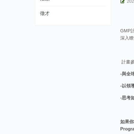
202
徵才
GMP
深入瞭
️
計畫
-與全
-以領
-
思考
如果你
Progr