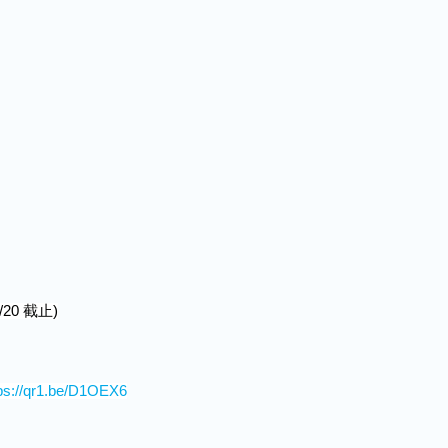
/20
截止
)
tps://qr1.be/D1OEX6