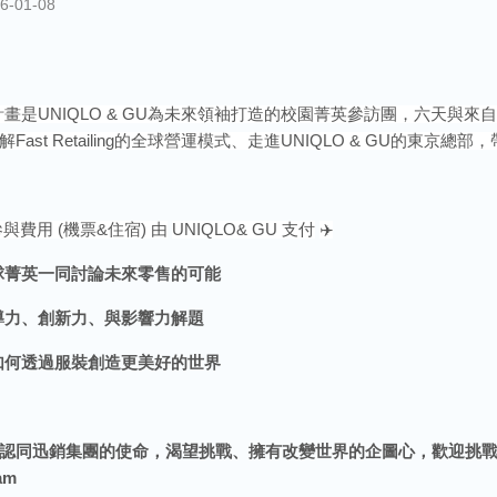
6-01-08
計畫是
UNIQLO & GU
為未來領袖打造的校園菁英參訪團，六天與來自
解
Fast Retailing
的全球營運模式、走進
UNIQLO & GU
的東京總部，
參與費用
(
機票
&
住宿
)
由
UNIQLO
& GU
支付
✈
球菁英一同討論未來零售的可能
導力、創新力、與影響力解題
如何透過服裝創造更美好的世界
認同迅銷集團的使命，渴望挑戰、擁有改變世界的企圖心，歡迎挑
am