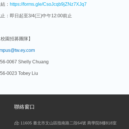
連結：
https://forms.gle/CsoJcqb9jZNz7XJq7
止：即日起至3/4(三)中午12:00前止
永校園招募團隊】
mpus@tw.ey.com
756-0067 Shelly Chuang
756-0023 Tobey Liu
聯絡窗口
11605 臺北市文山區指南路二段64號 商學院8樓818室