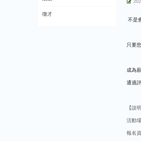
202
徵才
不是
只要
成為
通過
【說
活動場次
報名資