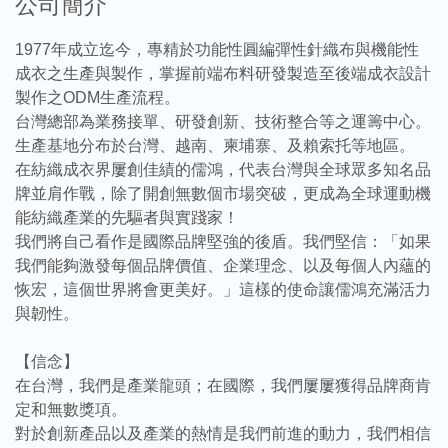
公司簡介
1977年成立迄今，專精於功能性圓編彈性針織布與機能性
成衣之生產與製作，掌握前端布料研發製造至後端成衣設計
製作之ODM生產流程。
台灣總部為業務接單、研發創新、技術整合等之運籌中心。
生產基地分布於台灣、越南、柬埔寨、及賴索托等地區。
在紡織成衣界屢創佳績的儒鴻，代表台灣與全球眾多知名品
牌並肩作戰，除了開創無數個市場突破，更成為全球運動機
能紡織產業的先驅者與實踐家！
我們將自己看作是國際品牌堅強的後盾。我們堅信：「如果
我們能夠激發每個品牌價值、企業理念、以及每個人內蘊的
恢宏，這個世界將會更美好。」這樣的使命讓儒鴻充滿活力
與韌性。
【信念】
在台灣，我們是產業龍頭；在國際，我們屢屢獲得品牌商肯
定和無數獎項。
對於創新產品以及產業的熱情是我們前進的動力，我們相信