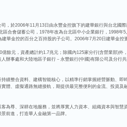
司，於2006年11月13日由永豐金控旗下的建華銀行與台北國
北區合會儲蓄公司，1978年改為台北區中小企業銀行，1998年5
建華金控的百分之百持股的子公司。2006年7月20日建華金控
60億餘元，資產總計約1.7兆元；除國內125家分行(含營業部
人辦事處和大陸地區子銀行－永豐銀行(中國)有限公司及分行共計
行持續整合資料、建構智能核心，以精準行銷掌握經營脈動、即
將實體、虛擬通路無縫接軌，期提供最完整便利的金流、投資及
以客為尊、深耕在地服務，並將厚實人力資本、組織資本與智慧
願景前進，打造華人金融第一品牌。