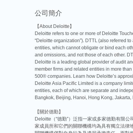
公司簡介
【About Deloitte】
Deloitte refers to one or more of Deloitte Touch
“Deloitte organization”). DTTL (also referred t
entities, which cannot obligate or bind each oth
and omissions, and not those of each other. DT
Deloitte is a leading global provider of audit a
member firms and related entities in more than 1
500® companies. Learn how Deloitte’s approxi
Deloitte Asia Pacific Limited is a company lim
entities, each of which are separate and indepe
Bangkok, Beijing, Hanoi, Hong Kong, Jakarta,
【關於德勤】
Deloitte（“德勤”）泛指一家或多家德勤
家成員所和它們的關聯機構均為具有獨立法律