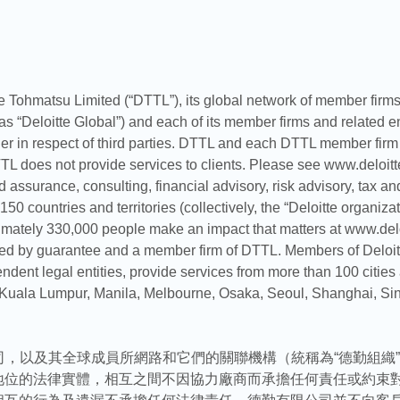
e Tohmatsu Limited (“DTTL”), its global network of member firms, a
o as “Deloitte Global”) and each of its member firms and related 
er in respect of third parties. DTTL and each DTTL member firm an
TL does not provide services to clients. Please see www.deloitt
nd assurance, consulting, financial advisory, risk advisory, tax a
50 countries and territories (collectively, the “Deloitte organizat
mately 330,000 people make an impact that matters at www.del
ited by guarantee and a member firm of DTTL. Members of Deloitte
ndent legal entities, provide services from more than 100 cities
 Kuala Lumpur, Manila, Melbourne, Osaka, Seoul, Shanghai, Si
有限公司，以及其全球成員所網路和它們的關聯機構（統稱為“德勤組
地位的法律實體，相互之間不因協力廠商而承擔任何責任或約束