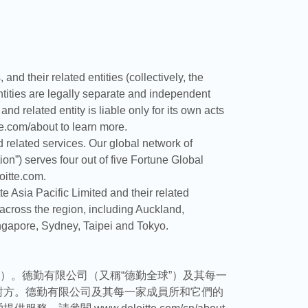
nd their related entities (collectively, the
entities are legally separate and independent
d related entity is liable only for its own acts
e.com/about to learn more.
nd related services. Our global network of
ion”) serves four out of five Fortune Global
oitte.com.
 Asia Pacific Limited and their related
 across the region, including Auckland,
ngapore, Sydney, Taipei and Tokyo.
織”）。德勤有限公司（又稱“德勤全球”）及其每一
對方。德勤有限公司及其每一家成員所和它們的