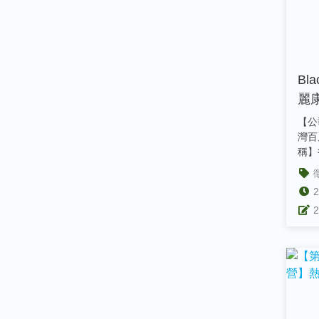
Bl
麗
政
【公
灣百
稱】
【收
2
2