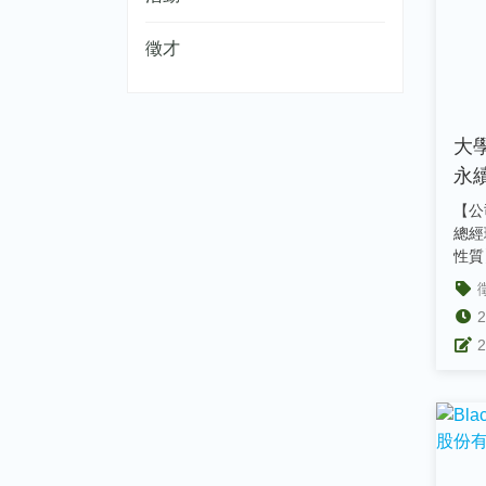
徵才
大
永
【公
總經
性質
寄給連
2
2