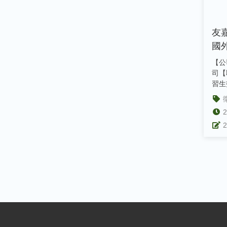
友
國
計
【公
司【
習生
【收
明】&
2
2