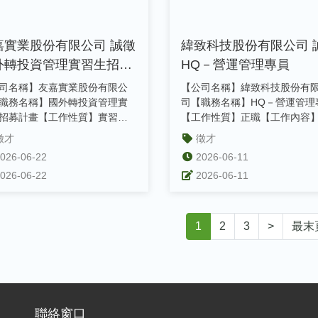
嘉實業股份有限公司 誠徵
緯致科技股份有限公司 
外轉投資管理實習生招募
HQ－營運管理專員
畫
司名稱】友嘉實業股份有限公
【公司名稱】緯致科技股份有
職務名稱】國外轉投資管理實
司【職務名稱】HQ－營運管理
招募計畫【工作性質】實習
【工作性質】正職【工作內容】
件截止日】額滿為止【職缺說
匯整/計算與分析業務單位之營
徵才
徵才
nb...
數...
026-06-22
2026-06-11
026-06-22
2026-06-11
1
2
3
>
最末
聯絡窗口