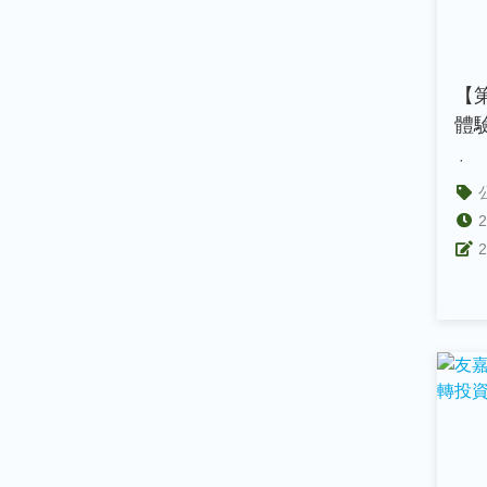
【
體
· 活
2
2